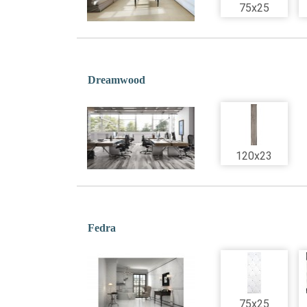
75x25
Dreamwood
120x23
Fedra
75x25