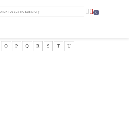
0
O
P
Q
R
S
T
U