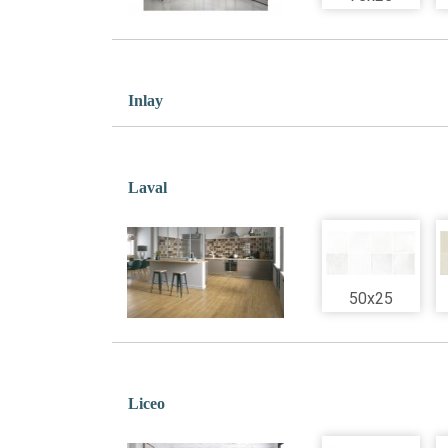
Inlay
Laval
50x25
Liceo