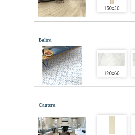
150x30
Baltra
120x60
Cantera