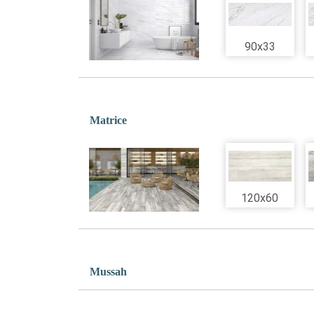
90x33
Matrice
120x60
Mussah