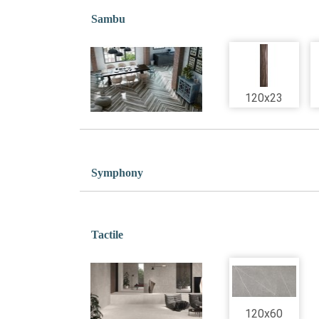
Sambu
120x23
Symphony
Tactile
120x60