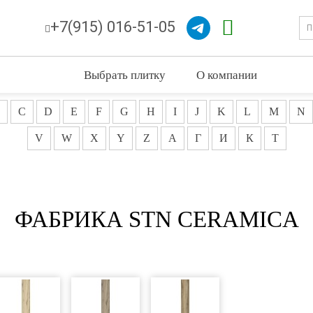
+7(915) 016-51-05
Выбрать плитку
О компании
C
D
E
F
G
H
I
J
K
L
M
N
V
W
X
Y
Z
А
Г
И
К
Т
ФАБРИКА STN CERAMICA