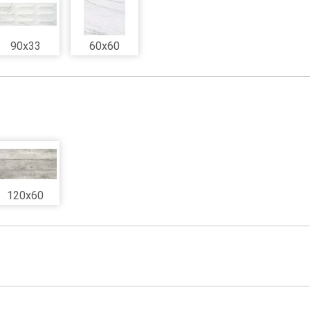
90x33
60x60
120x60