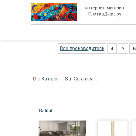
интернет-магазин
ПлиткаДжаз.ру
Все производители
4
A
B
Каталог
Stn Ceramica
Baldai