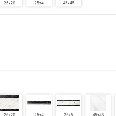
25x20
25x4
45x45
25x20
25x4
25x6
45x45