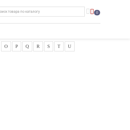
0
O
P
Q
R
S
T
U