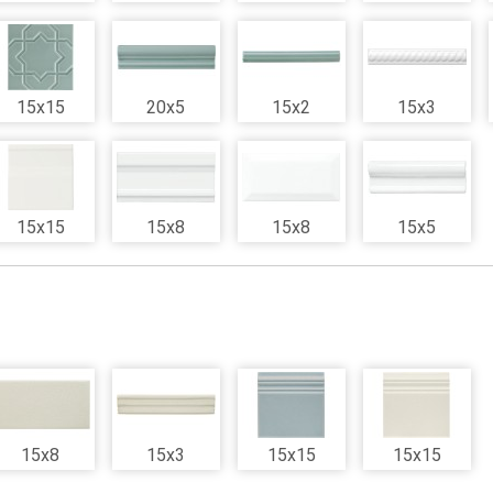
15x15
20x5
15x2
15x3
15x15
15x8
15x8
15x5
15x8
15x3
15x15
15x15