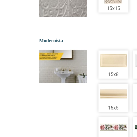
15x15
Modernista
15x8
15x5