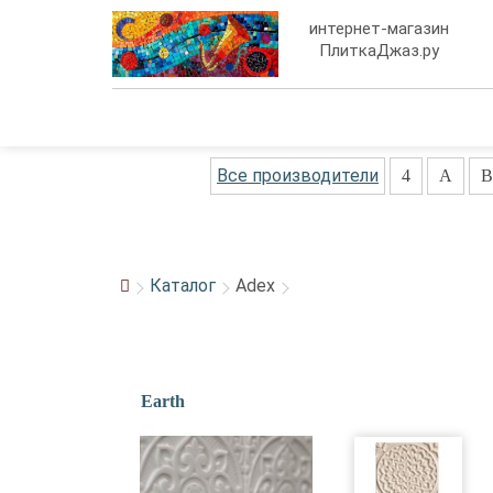
интернет-магазин
ПлиткаДжаз.ру
Все производители
4
A
B
Каталог
Adex
Earth