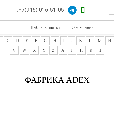
+7(915) 016-51-05
Выбрать плитку
О компании
C
D
E
F
G
H
I
J
K
L
M
N
V
W
X
Y
Z
А
Г
И
К
Т
ФАБРИКА ADEX