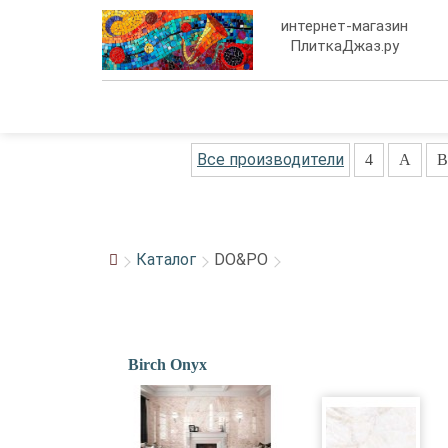
интернет-магазин
ПлиткаДжаз.ру
Все производители
4
A
B
Каталог
DO&PO
Birch Onyx