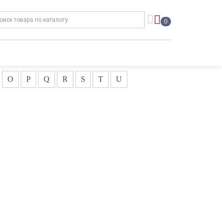
0
O
P
Q
R
S
T
U