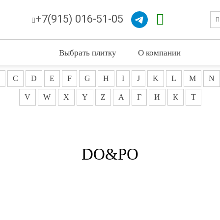
+7(915) 016-51-05
Выбрать плитку
О компании
C
D
E
F
G
H
I
J
K
L
M
N
V
W
X
Y
Z
А
Г
И
К
Т
DO&PO