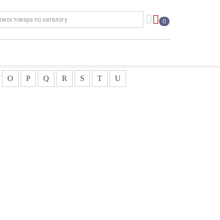
0
O
P
Q
R
S
T
U