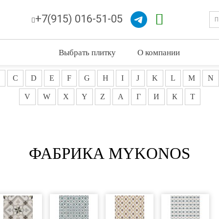
+7(915) 016-51-05
Выбрать плитку
О компании
C
D
E
F
G
H
I
J
K
L
M
N
V
W
X
Y
Z
А
Г
И
К
Т
ФАБРИКА MYKONOS