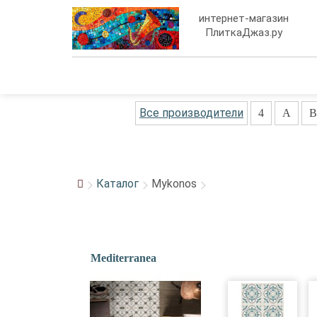
интернет-магазин
ПлиткаДжаз.ру
Все производители
4
A
B
Каталог
Mykonos
Mediterranea