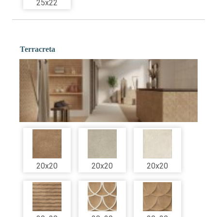
25x22
Terracreta
20x20
20x20
20x20