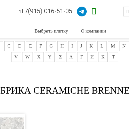
+7(915) 016-51-05
Выбрать плитку
О компании
C
D
E
F
G
H
I
J
K
L
M
N
V
W
X
Y
Z
А
Г
И
К
Т
БРИКА CERAMICHE BRENN