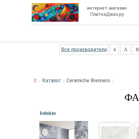
интернет-магазин
ПлиткаДжаз.ру
Все производители
4
A
B
Каталог
Ceramiche Brennero
ФА
Istinkto