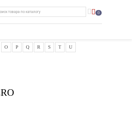
0
O
P
Q
R
S
T
U
ERO