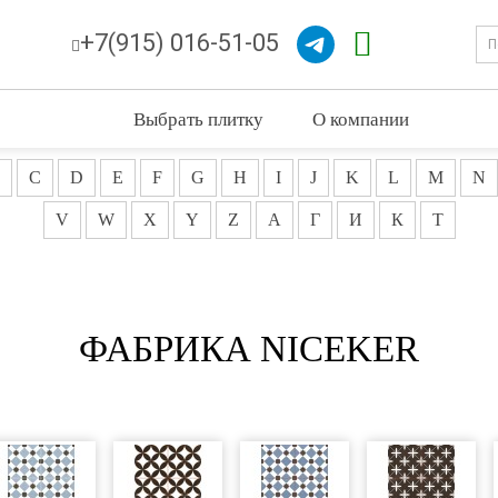
+7(915) 016-51-05
Выбрать плитку
О компании
C
D
E
F
G
H
I
J
K
L
M
N
V
W
X
Y
Z
А
Г
И
К
Т
ФАБРИКА NICEKER