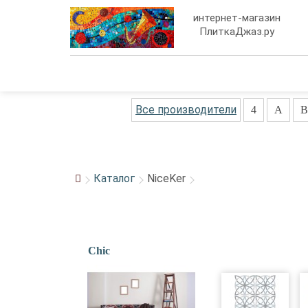
интернет-магазин
ПлиткаДжаз.ру
Все производители
4
A
B
Каталог
NiceKer
Chic