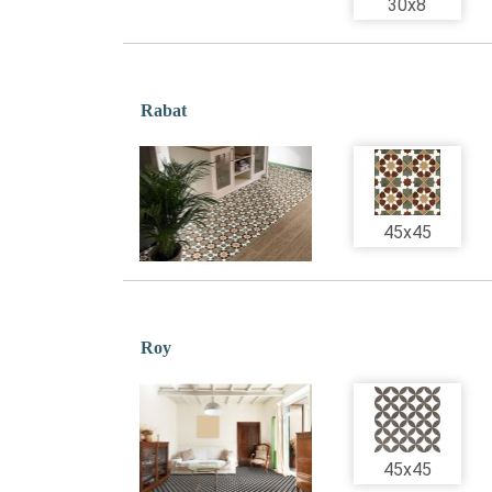
30x8
Rabat
45x45
Roy
45x45