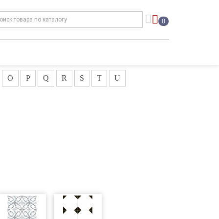
0
O
P
Q
R
S
T
U