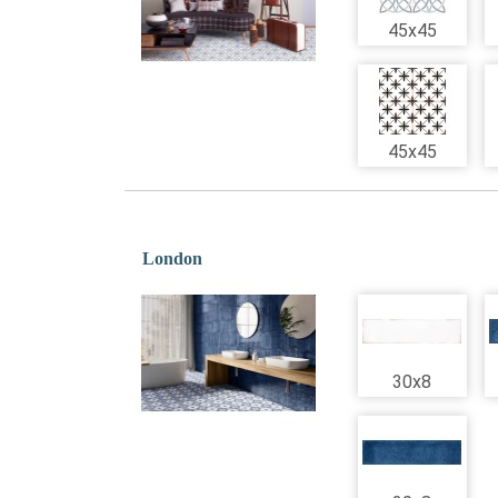
45x45
45x45
London
30x8