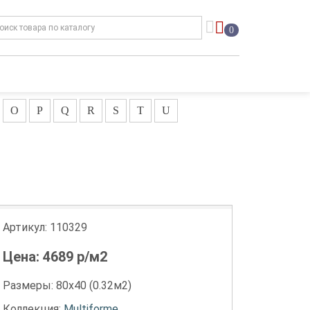
0
O
P
Q
R
S
T
U
Артикул:
110329
Цена:
4689
р/м2
Размеры: 80х40 (0.32м2)
Коллекция:
Multiforme