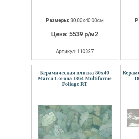
Размеры:
80.00x40.00см
Р
Цена:
5539
р/м2
Артикул: 110327
Керамическая плитка 80x40
Керам
Marca Corona I864 Multiforme
I
Foliage RT