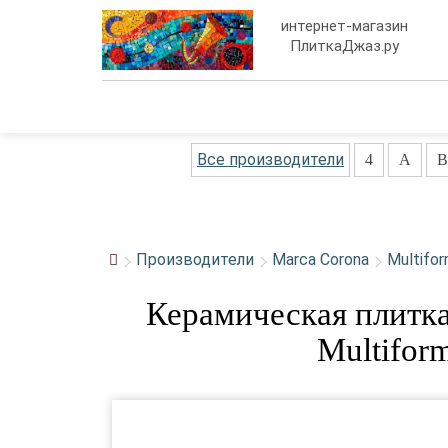
интернет-магазин
ПлиткаДжаз.ру
Все производители
4
A
B
Производители
Marca Corona
Multifo
Керамическая плитка
Multifor