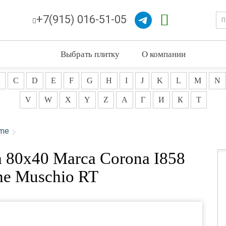
+7(915) 016-51-05
Выбрать плитку
О компании
C
D
E
F
G
H
I
J
K
L
M
N
V
W
X
Y
Z
А
Г
И
К
Т
rme
 80x40 Marca Corona I858
me Muschio RT