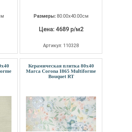
см
Размеры:
80.00x40.00см
Цена:
4689
р/м2
Артикул: 110328
0x40
Керамическая плитка 80x40
forme
Marca Corona I865 Multiforme
Bouquet RT