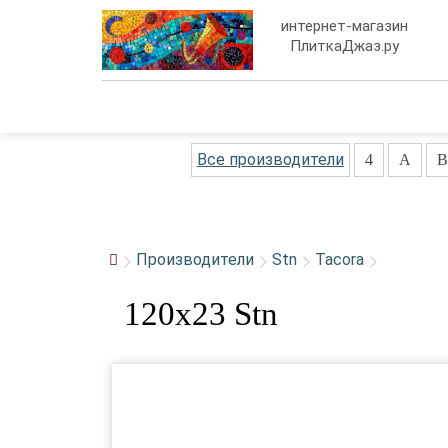
интернет-магазин
ПлиткаДжаз.ру
Все производители
4
A
B
Производители
Stn
Tacora
120x23 Stn