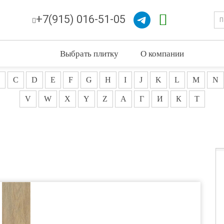
+7(915) 016-51-05
Выбрать плитку
О компании
C
D
E
F
G
H
I
J
K
L
M
N
V
W
X
Y
Z
А
Г
И
К
Т