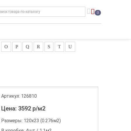
0
O
P
Q
R
S
T
U
Артикул:
126810
Цена:
3592
р/м2
Размеры: 120х23 (0.276м2)
В коробке: 4шт / 1.1м2