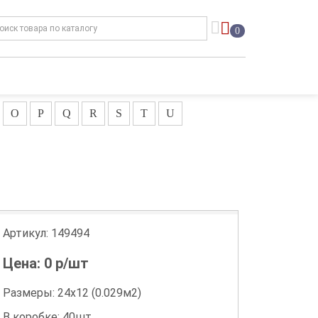
0
O
P
Q
R
S
T
U
Артикул:
149494
Цена:
0
р/шт
Размеры: 24х12 (0.029м2)
В коробке: 40шт