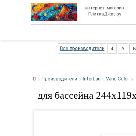
интернет-магазин
ПлиткаДжаз.ру
Все производители
4
A
B
Производители
Interbau
Vario Color
для бассейна 244x119x7