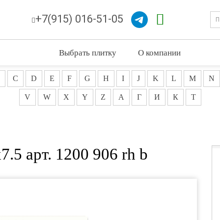
+7(915) 016-51-05
Выбрать плитку
О компании
C
D
E
F
G
H
I
J
K
L
M
N
V
W
X
Y
Z
А
Г
И
К
Т
.5 арт. 1200 906 rh b