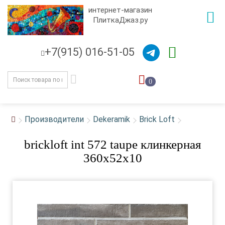
интернет-магазин
ПлиткаДжаз.ру
+7(915) 016-51-05
0
Производители
Dekeramik
Brick Loft
brickloft int 572 taupe клинкерная
360х52х10