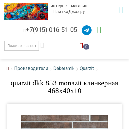
интернет-магазин
ПлиткаДжаз.ру
+7(915) 016-51-05
0
Производители
Dekeramik
Quarzit
quarzit dkk 853 monazit клинкерная
468х40х10