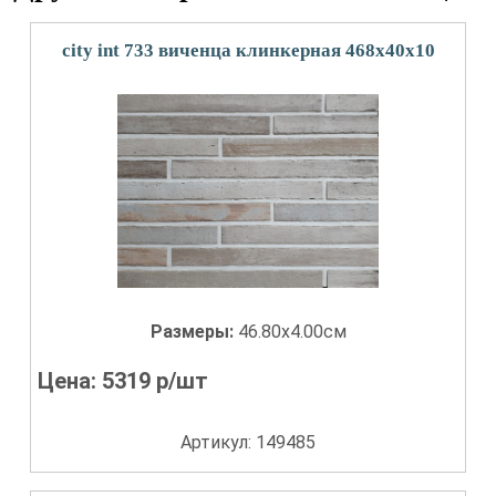
city int 733 виченца клинкерная 468х40х10
Размеры:
46.80x4.00см
Цена:
5319
р/шт
Артикул: 149485