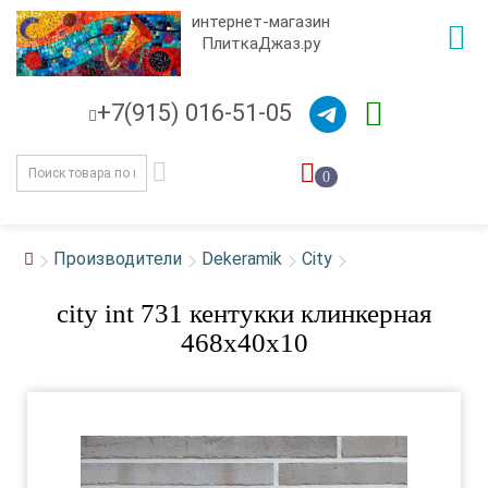
интернет-магазин
ПлиткаДжаз.ру
+7(915) 016-51-05
0
Производители
Dekeramik
City
city int 731 кентукки клинкерная
468х40х10