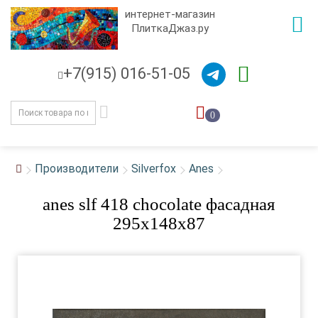
интернет-магазин
ПлиткаДжаз.ру
+7(915) 016-51-05
0
Производители
Silverfox
Anes
anes slf 418 chocolate фасадная
295x148х87