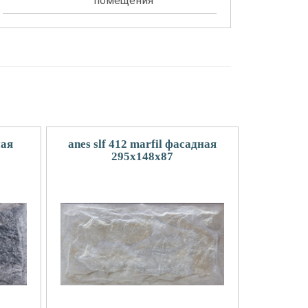
помещения
ная
anes slf 412 marfil фасадная
295x148х87