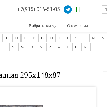
+7(915) 016-51-05
Выбрать плитку
О компании
C
D
E
F
G
H
I
J
K
L
M
N
V
W
X
Y
Z
А
Г
И
К
Т
асадная 295x148х87