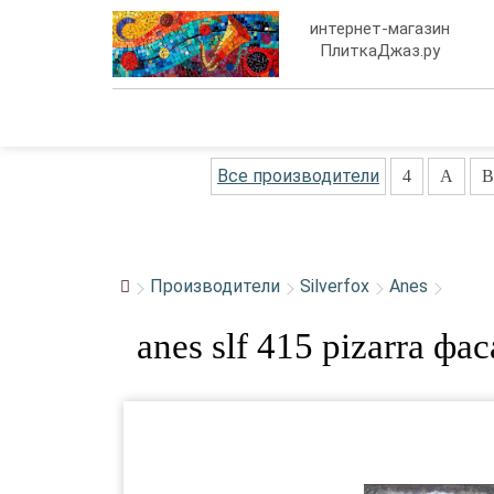
интернет-магазин
ПлиткаДжаз.ру
Все производители
4
A
B
Производители
Silverfox
Anes
anes slf 415 pizarra ф