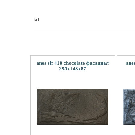
krl
anes slf 418 chocolate фасадная
ane
295x148х87