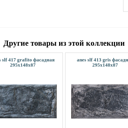
Другие товары из этой коллекции
s slf 417 grafito фасадная
anes slf 413 gris фасад
295x148х87
295x148х87