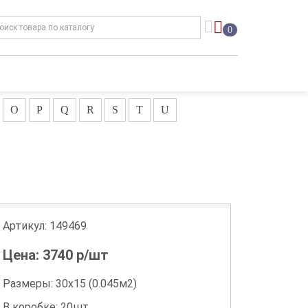
0
O
P
Q
R
S
T
U
Артикул:
149469
Цена:
3740
р/шт
Размеры: 30х15 (0.045м2)
В коробке: 20шт