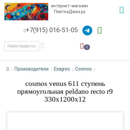
интернет-магазин
ПлиткаДжаз.ру
+7(915) 016-51-05
0
Производители
Exagres
Cosmos
cosmos venus 611 ступень
прямоугольная peldano recto r9
330х1200х12