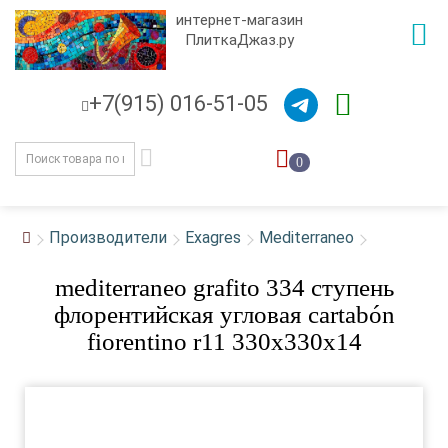
интернет-магазин
ПлиткаДжаз.ру
+7(915) 016-51-05
0
Производители
Exagres
Mediterraneo
mediterraneo grafito 334 ступень
флорентийская угловая cartabón
fiorentino r11 330x330x14