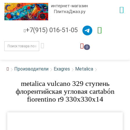
интернет-магазин
ПлиткаДжаз.ру
+7(915) 016-51-05
0
Производители
Exagres
Metalica
metalica vulcano 329 ступень
флорентийская угловая cartabón
fiorentino r9 330x330x14