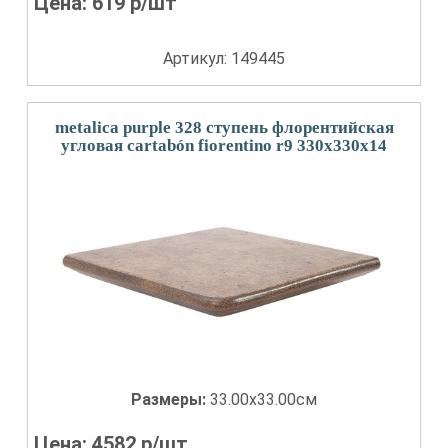
Цена:
619
р/шт
Артикул: 149445
metalica purple 328 ступень флорентийская
угловая cartabón fiorentino r9 330x330x14
Размеры:
33.00x33.00см
Цена:
4582
р/шт