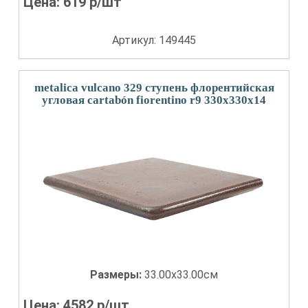
Цена:
619
р/шт
Артикул: 149445
metalica vulcano 329 ступень флорентийская
угловая cartabón fiorentino r9 330x330x14
Размеры:
33.00x33.00см
Цена:
4582
р/шт