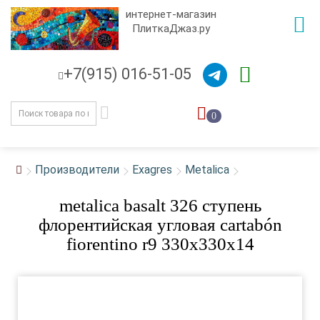
интернет-магазин
ПлиткаДжаз.ру
+7(915) 016-51-05
0
Производители
Exagres
Metalica
metalica basalt 326 ступень
флорентийская угловая cartabón
fiorentino r9 330x330x14