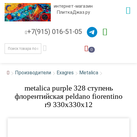
интернет-магазин
ПлиткаДжаз.ру
+7(915) 016-51-05
0
Производители
Exagres
Metalica
metalica purple 328 ступень
флорентийская peldano fiorentino
r9 330x330x12