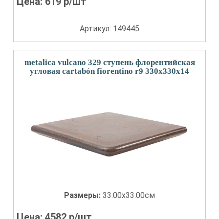
Цена:
619
р/шт
Артикул: 149445
metalica vulcano 329 ступень флорентийская
угловая cartabón fiorentino r9 330x330x14
Размеры:
33.00x33.00см
Цена:
4582
р/шт