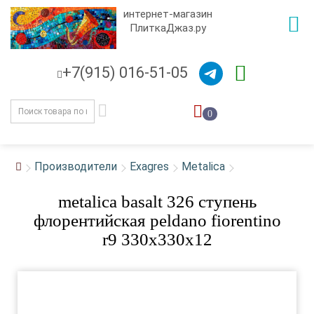
интернет-магазин
ПлиткаДжаз.ру
+7(915) 016-51-05
0
Производители
Exagres
Metalica
metalica basalt 326 ступень
флорентийская peldano fiorentino
r9 330x330x12