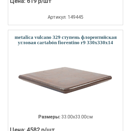
Цена:
619
р/шт
Артикул: 149445
metalica vulcano 329 ступень флорентийская
угловая cartabón fiorentino r9 330x330x14
Размеры:
33.00x33.00см
Цена:
4582
р/шт