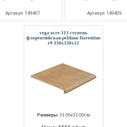
Артикул: 149407
Артикул: 149405
vega ocre 313 ступень
флорентийская peldano fiorentino
r9 330x330x12
Размеры:
33.00x33.00см