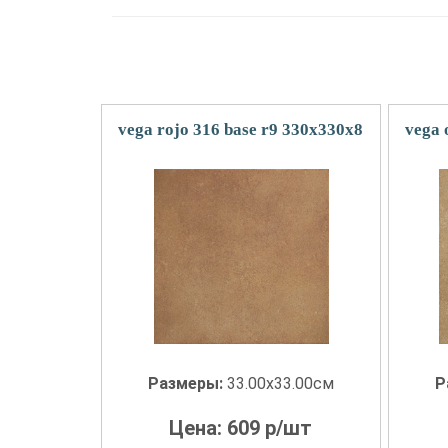
vega rojo 316 base r9 330x330x8
vega 
Размеры:
33.00x33.00см
Р
Цена:
609
р/шт