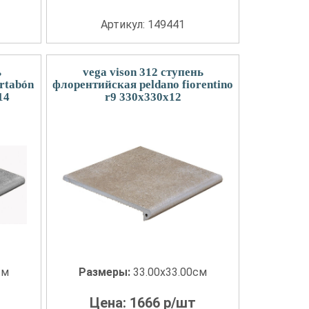
Артикул: 149441
ь
vega vison 312 ступень
rtabón
флорентийская peldano fiorentino
14
r9 330x330x12
см
Размеры:
33.00x33.00см
Цена:
1666
р/шт