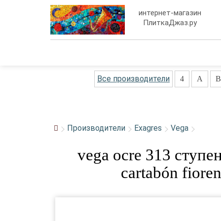
интернет-магазин
ПлиткаДжаз.ру
Все производители
4
A
B
Производители
Exagres
Vega
vega ocre 313 ступе
cartabón fiore