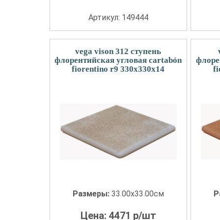
Артикул: 149444
vega vison 312 ступень
флорентийская угловая cartabón
флоре
fiorentino r9 330x330x14
f
Размеры:
33.00x33.00см
Р
Цена:
4471
р/шт