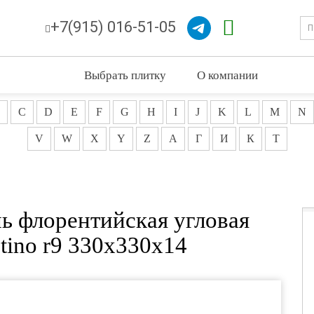
+7(915) 016-51-05
Выбрать плитку
О компании
C
D
E
F
G
H
I
J
K
L
M
N
V
W
X
Y
Z
А
Г
И
К
Т
нь флорентийская угловая
ntino r9 330x330x14