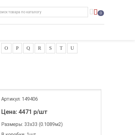
0
O
P
Q
R
S
T
U
Артикул:
149406
Цена:
4471
р/шт
Размеры: 33х33 (0.1089м2)
В коробке: 1шт