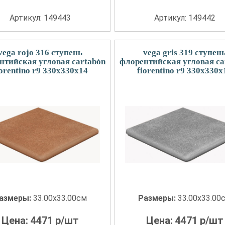
Артикул: 149443
Артикул: 149442
vega rojo 316 ступень
vega gris 319 ступен
нтийская угловая cartabón
флорентийская угловая ca
iorentino r9 330x330x14
fiorentino r9 330x330x
азмеры:
33.00x33.00см
Размеры:
33.00x33.00
Цена:
4471
р/шт
Цена:
4471
р/шт