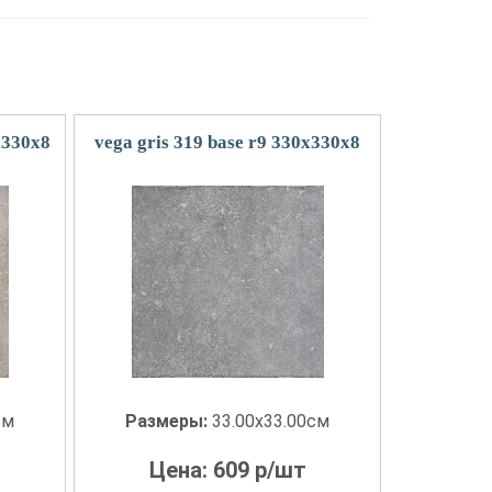
x330x8
vega gris 319 base r9 330x330x8
см
Размеры:
33.00x33.00см
Цена:
609
р/шт