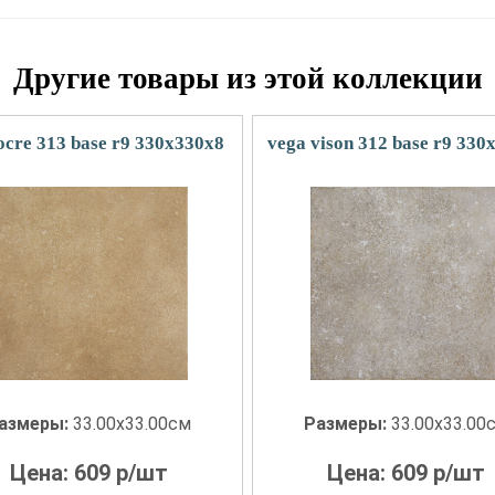
Другие товары из этой коллекции
ocre 313 base r9 330x330x8
vega vison 312 base r9 330
азмеры:
33.00x33.00см
Размеры:
33.00x33.00
Цена:
609
р/шт
Цена:
609
р/шт