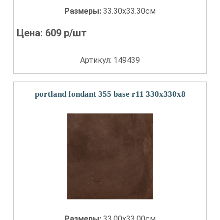
Размеры:
33.30x33.30см
Цена:
609
р/шт
Артикул: 149439
portland fondant 355 base r11 330x330x8
Размеры:
33.00x33.00см