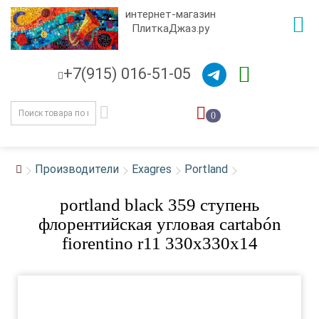
интернет-магазин
ПлиткаДжаз.ру
+7(915) 016-51-05
0
Производители
Exagres
Portland
portland black 359 ступень
флорентийская угловая cartabón
fiorentino r11 330x330x14