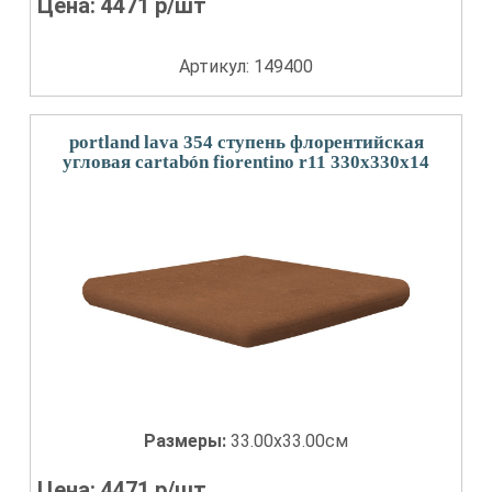
Цена:
4471
р/шт
Артикул: 149400
portland lava 354 ступень флорентийская
угловая cartabón fiorentino r11 330x330x14
Размеры:
33.00x33.00см
Цена:
4471
р/шт