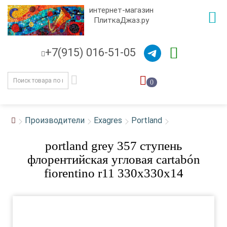
интернет-магазин
ПлиткаДжаз.ру
+7(915) 016-51-05
0
Производители
Exagres
Portland
portland grey 357 ступень
флорентийская угловая cartabón
fiorentino r11 330x330x14