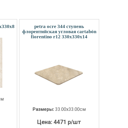
0x330x8
petra ocre 344 ступень
флорентийская угловая cartabón
fiorentino r12 330x330x14
см
Размеры:
33.00x33.00см
Цена:
4471
р/шт