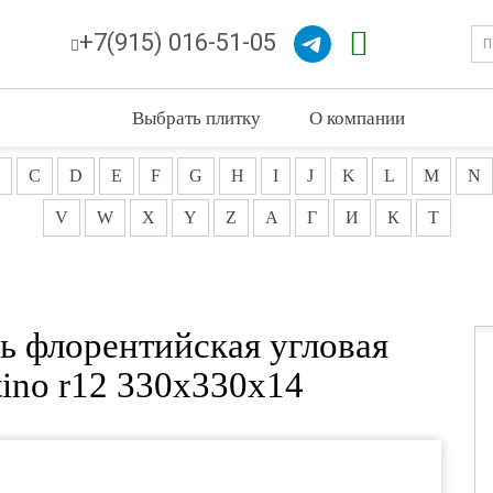
+7(915) 016-51-05
Выбрать плитку
О компании
C
D
E
F
G
H
I
J
K
L
M
N
V
W
X
Y
Z
А
Г
И
К
Т
ень флорентийская угловая
ntino r12 330x330x14