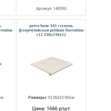
Артикул: 149390
ь
petra bone 343 ступень
rentino
флорентийская peldano fiorentino
r12 330x330x12
см
Размеры:
33.00x33.00см
Цена:
1666
р/шт