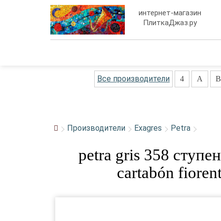
интернет-магазин
ПлиткаДжаз.ру
Все производители
4
A
B
Производители
Exagres
Petra
petra gris 358 ступ
cartabón fiore