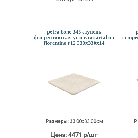
petra bone 343 ступень
флорентийская угловая cartabón
флорен
fiorentino r12 330x330x14
Размеры:
33.00x33.00см
Р
Цена:
4471
р/шт