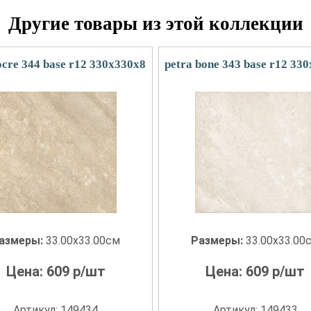
Другие товары из этой коллекции
ocre 344 base r12 330x330x8
petra bone 343 base r12 33
азмеры:
33.00x33.00см
Размеры:
33.00x33.00
Цена:
609
р/шт
Цена:
609
р/шт
Артикул: 149434
Артикул: 149433