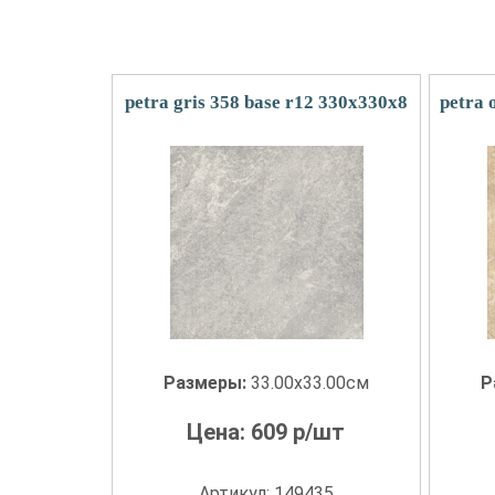
petra gris 358 base r12 330x330x8
petra 
Размеры:
33.00x33.00см
Р
Цена:
609
р/шт
Артикул: 149435