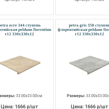
petra ocre 344 ступень
petra gris 358 ступен
тийская peldano fiorentino
флорентийская peldano fio
r12 330x330x12
r12 330x330x12
азмеры:
33.00x33.00см
Размеры:
33.00x33.00
Цена:
1666
р/шт
Цена:
1666
р/шт