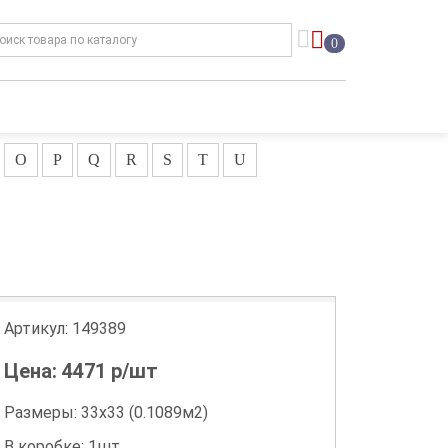
0
O
P
Q
R
S
T
U
Артикул:
149389
Цена:
4471
р/шт
Размеры: 33х33 (0.1089м2)
В коробке: 1шт