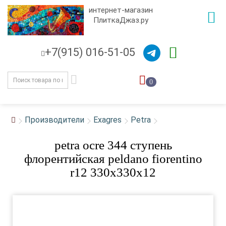
интернет-магазин
ПлиткаДжаз.ру
+7(915) 016-51-05
0
Производители
Exagres
Petra
petra ocre 344 ступень
флорентийская peldano fiorentino
r12 330x330x12