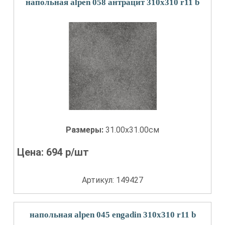
напольная alpen 058 антрацит 310x310 r11 b
Размеры:
31.00x31.00см
Цена:
694
р/шт
Артикул: 149427
напольная alpen 045 engadin 310x310 r11 b