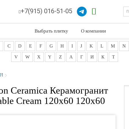
+7(915) 016-51-05
Выбрать плитку
О компании
C
D
E
F
G
H
I
J
K
L
M
N
V
W
X
Y
Z
А
Г
И
К
Т
tt
n Ceramica Керамогранит
able Cream 120х60 120x60