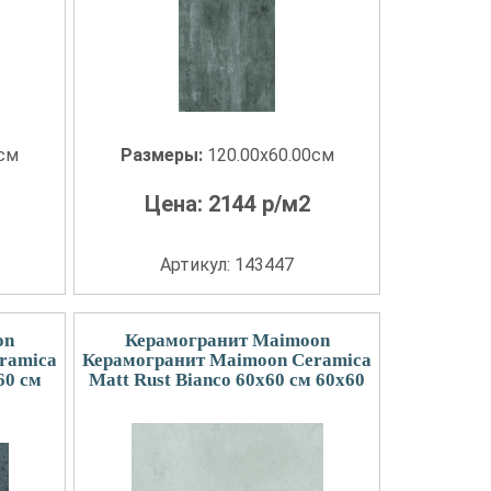
0см
Размеры:
120.00x60.00см
Цена:
2144
р/м2
Артикул: 143447
on
Керамогранит Maimoon
ramica
Керамогранит Maimoon Ceramica
60 см
Matt Rust Bianco 60х60 см 60x60