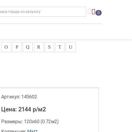
0
O
P
Q
R
S
T
U
Артикул:
145602
Цена:
2144
р/м2
Размеры: 120х60 (0.72м2)
Коллекция:
Matt