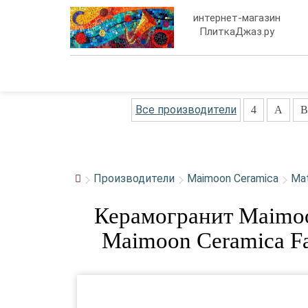
интернет-магазин
ПлиткаДжаз.ру
Все производители
4
A
B
Производители
Maimoon Ceramica
Ma
Керамогранит Maimoo
Maimoon Ceramica F