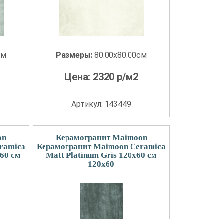
см
Размеры:
80.00x80.00см
Цена:
2320
р/м2
Артикул: 143449
on
Керамогранит Maimoon
ramica
Керамогранит Maimoon Ceramica
х60 см
Matt Platinum Gris 120х60 см
120x60