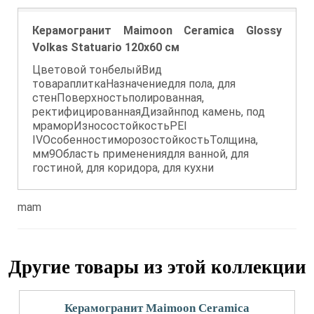
Керамогранит Maimoon Ceramica Glossy
Volkas Statuario 120х60 см
Цветовой тонбелыйВид
товараплиткаНазначениедля пола, для
стенПоверхностьполированная,
ректифицированнаяДизайнпод камень, под
мраморИзносостойкостьPEI
IVОсобенностиморозостойкостьТолщина,
мм9Область применениядля ванной, для
гостиной, для коридора, для кухни
mam
Другие товары из этой коллекции
Керамогранит Maimoon Ceramica