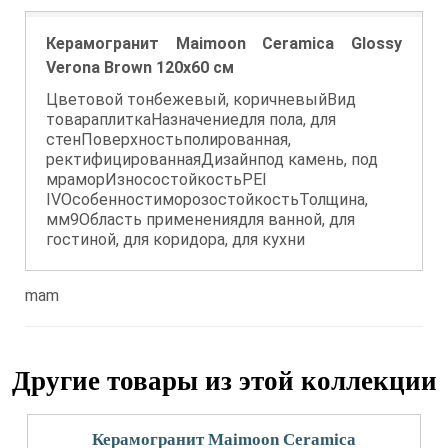
Керамогранит Maimoon Ceramica Glossy
Verona Brown 120х60 см
Цветовой тонбежевый, коричневыйВид
товараплиткаНазначениедля пола, для
стенПоверхностьполированная,
ректифицированнаяДизайнпод камень, под
мраморИзносостойкостьPEI
IVОсобенностиморозостойкостьТолщина,
мм9Область применениядля ванной, для
гостиной, для коридора, для кухни
mam
Другие товары из этой коллекции
Керамогранит Maimoon Ceramica