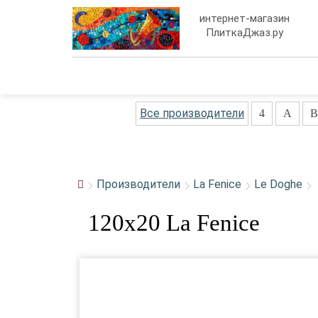
интернет-магазин
ПлиткаДжаз.ру
Все производители
4
A
B
Производители
La Fenice
Le Doghe
120x20 La Fenice