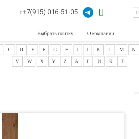
+7(915) 016-51-05
Выбрать плитку
О компании
C
D
E
F
G
H
I
J
K
L
M
N
V
W
X
Y
Z
А
Г
И
К
Т