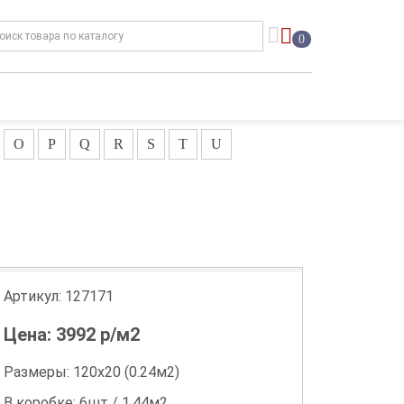
0
O
P
Q
R
S
T
U
Артикул:
127171
Цена:
3992
р/м2
Размеры: 120х20 (0.24м2)
В коробке: 6шт / 1.44м2