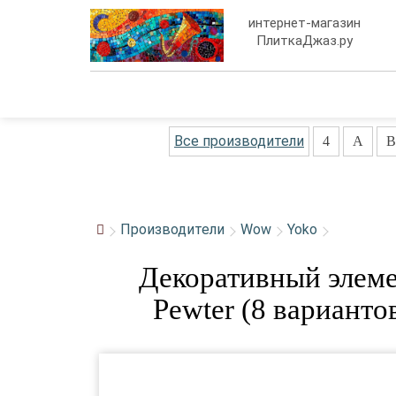
интернет-магазин
ПлиткаДжаз.ру
Все производители
4
A
B
Производители
Wow
Yoko
Декоративный элеме
Pewter (8 варианто