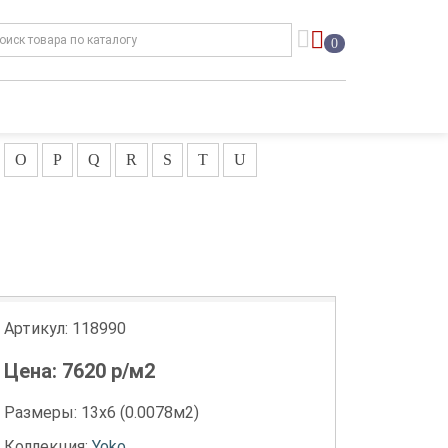
0
O
P
Q
R
S
T
U
Артикул:
118990
Цена:
7620
р/м2
Размеры: 13х6 (0.0078м2)
Коллекция:
Yoko