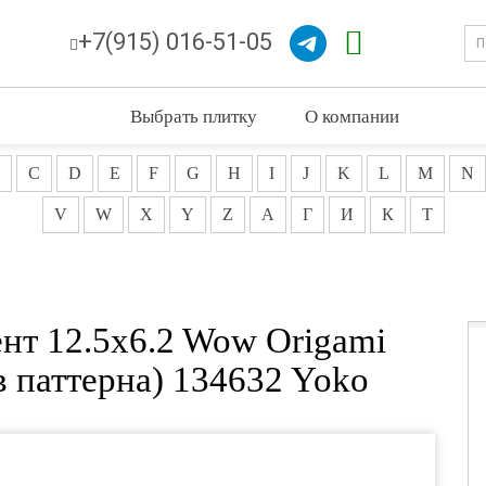
+7(915) 016-51-05
Выбрать плитку
О компании
C
D
E
F
G
H
I
J
K
L
M
N
V
W
X
Y
Z
А
Г
И
К
Т
нт 12.5x6.2 Wow Origami
в паттерна) 134632 Yoko