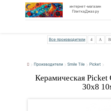
интернет-магазин
ПлиткаДжаз.ру
Все производители
4
A
B
Производители
Smile Tile
Picket
Керамическая Picket 
30x8 10