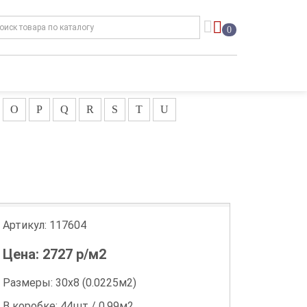
0
O
P
Q
R
S
T
U
Артикул:
117604
Цена:
2727
р/м2
Размеры: 30х8 (0.0225м2)
В коробке: 44шт / 0.99м2