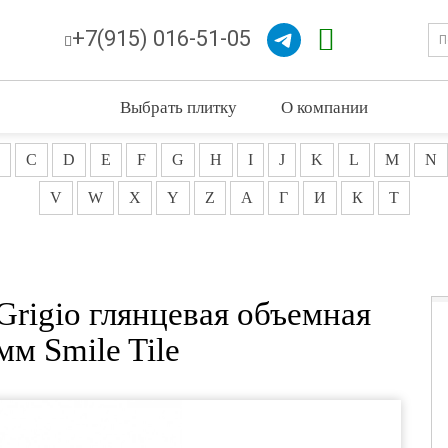
+7(915) 016-51-05
Выбрать плитку
О компании
C
D
E
F
G
H
I
J
K
L
M
N
V
W
X
Y
Z
А
Г
И
К
Т
Grigio глянцевая объемная
мм Smile Tile