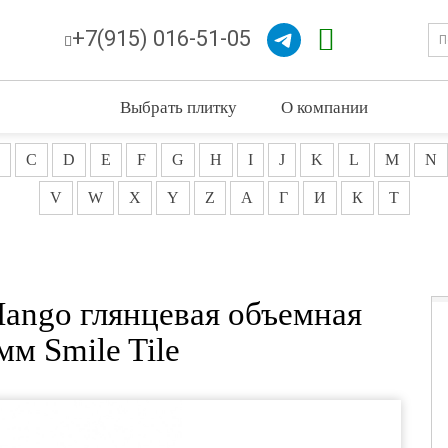
+7(915) 016-51-05
Выбрать плитку
О компании
C
D
E
F
G
H
I
J
K
L
M
N
V
W
X
Y
Z
А
Г
И
К
Т
Mango глянцевая объемная
мм Smile Tile