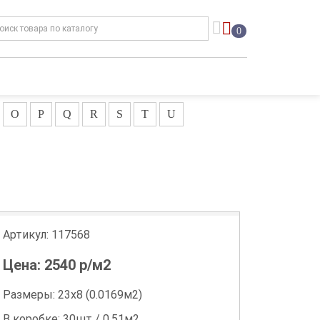
0
O
P
Q
R
S
T
U
Артикул:
117568
Цена:
2540
р/м2
Размеры: 23х8 (0.0169м2)
В коробке: 30шт / 0.51м2