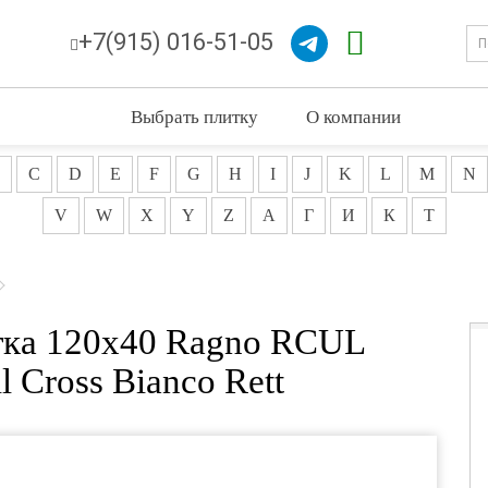
+7(915) 016-51-05
Выбрать плитку
О компании
C
D
E
F
G
H
I
J
K
L
M
N
V
W
X
Y
Z
А
Г
И
К
Т
тка 120x40 Ragno RCUL
l Cross Bianco Rett