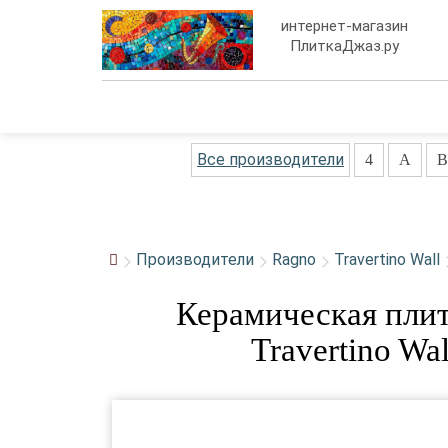
интернет-магазин
ПлиткаДжаз.ру
Все производители
4
A
B
Производители
Ragno
Travertino Wall
Керамическая пли
Travertino Wal