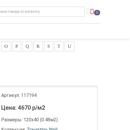
0
O
P
Q
R
S
T
U
Артикул:
117194
Цена:
4670
р/м2
Размеры: 120х40 (0.48м2)
Коллекция:
Travertino Wall