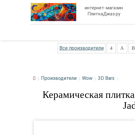
интернет-магазин
ПлиткаДжаз.ру
Все производители
4
A
B
Производители
Wow
3D Bars
Керамическая плитк
Ja