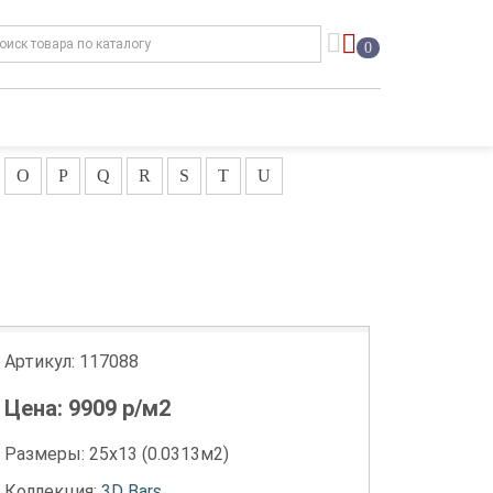
0
O
P
Q
R
S
T
U
Артикул:
117088
Цена:
9909
р/м2
Размеры: 25х13 (0.0313м2)
Коллекция:
3D Bars