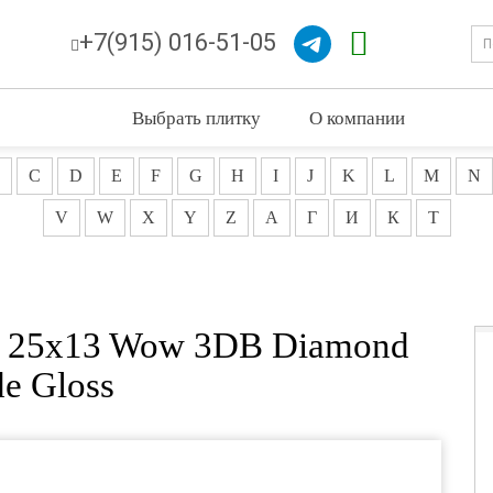
+7(915) 016-51-05
Выбрать плитку
О компании
C
D
E
F
G
H
I
J
K
L
M
N
V
W
X
Y
Z
А
Г
И
К
Т
а 25x13 Wow 3DB Diamond
de Gloss