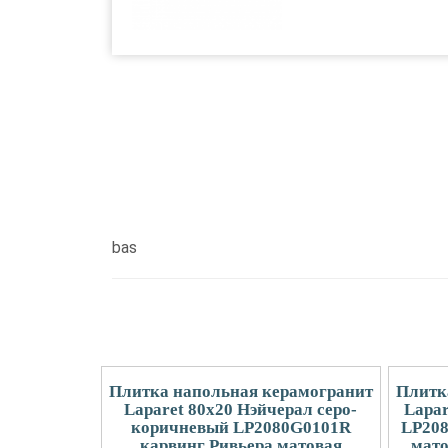
bas
Плитка напольная керамогранит
Плитк
Laparet 80x20 Нэйчерал серо-
Lapa
коричневый LP2080G0101R
LP208
карвинг Ривьера матовая
мато