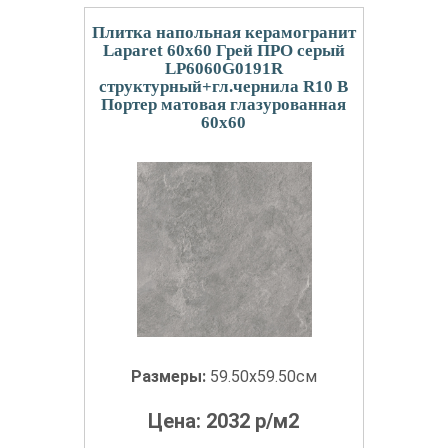
Плитка напольная керамогранит
Laparet 60x60 Грей ПРО серый
LP6060G0191R
структурный+гл.чернила R10 B
Портер матовая глазурованная
60x60
Размеры:
59.50x59.50см
Цена:
2032
р/м2