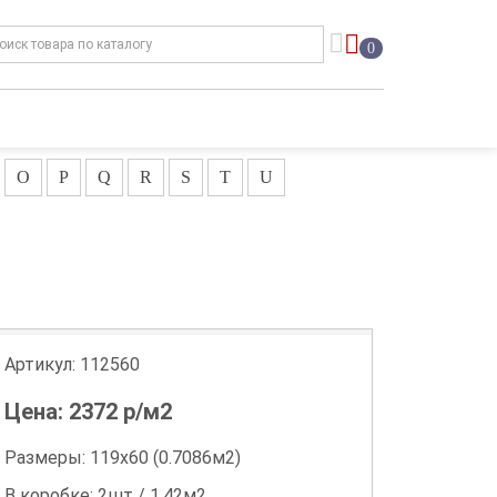
0
O
P
Q
R
S
T
U
Артикул:
112560
Цена:
2372
р/м2
Размеры: 119х60 (0.7086м2)
В коробке: 2шт / 1.42м2