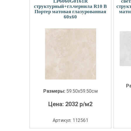
LP6060G0161R
све
структурный+гл.чернила R10 B
струк
Портер матовая глазурованная
мато
60x60
Р
Размеры:
59.50x59.50см
Цена:
2032
р/м2
Артикул: 112561