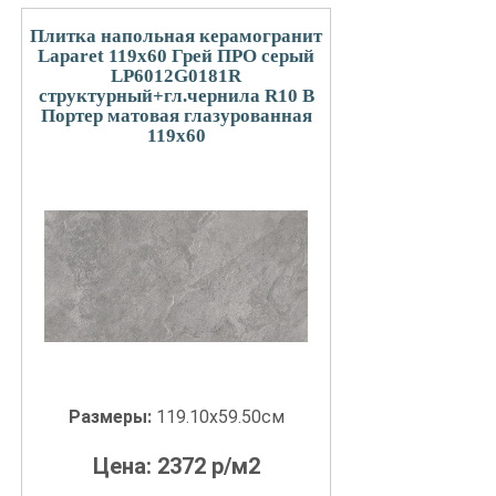
Плитка напольная керамогранит
Laparet 119x60 Грей ПРО серый
LP6012G0181R
структурный+гл.чернила R10 B
Портер матовая глазурованная
119x60
Размеры:
119.10x59.50см
Цена:
2372
р/м2