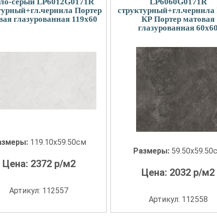
тло-серый LP6012G0171R
LP6060G0171R
турный+гл.чернила Портер
структурный+гл.чернила 
вая глазурованная 119x60
КР Портер матовая
глазурованная 60x6
азмеры:
119.10x59.50см
Размеры:
59.50x59.50
Цена:
2372
р/м2
Цена:
2032
р/м2
Артикул: 112557
Артикул: 112558