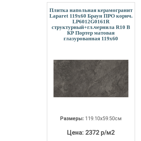
Плитка напольная керамогранит
Laparet 119x60 Браун ПРО корич.
LP6012G0161R
структурный+гл.чернила R10 B
КР Портер матовая
глазурованная 119x60
Размеры:
119.10x59.50см
Цена:
2372
р/м2