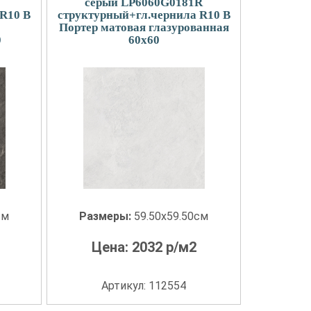
серый LP6060G0181R
R10 B
структурный+гл.чернила R10 B
Портер матовая глазурованная
0
60x60
см
Размеры:
59.50x59.50см
Цена:
2032
р/м2
Артикул: 112554