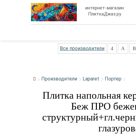
интернет-магазин
ПлиткаДжаз.ру
Все производители
4
A
B
Производители
Laparet
Портер
Плитка напольная ке
Беж ПРО беже
структурный+гл.черн
глазуро