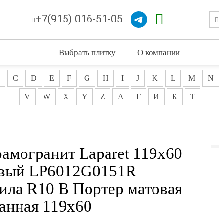
+7(915) 016-51-05
Выбрать плитку
О компании
C
D
E
F
G
H
I
J
K
L
M
N
V
W
X
Y
Z
А
Г
И
К
Т
рамогранит Laparet 119x60
вый LP6012G0151R
ила R10 B Портер матовая
ванная 119x60