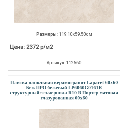
Размеры:
119.10x59.50см
Цена:
2372
р/м2
Артикул: 112560
Плитка напольная керамогранит Laparet 60x60
Беж ПРО бежевый LP6060G0161R
структурный+гл.чернила R10 B Портер матовая
глазурованная 60x60