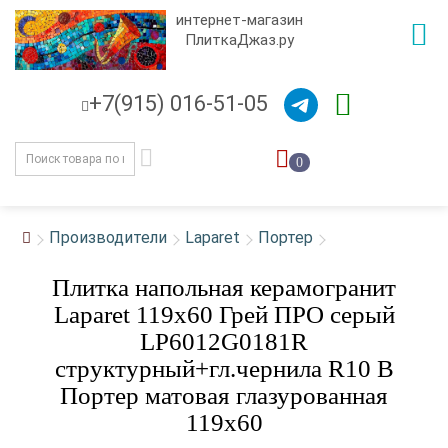
интернет-магазин
ПлиткаДжаз.ру
+7(915) 016-51-05
0
Производители
Laparet
Портер
Плитка напольная керамогранит
Laparet 119x60 Грей ПРО серый
LP6012G0181R
структурный+гл.чернила R10 B
Портер матовая глазурованная
119x60