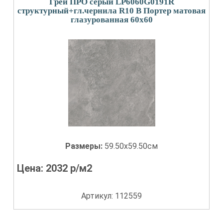
Грей ПРО серый LP6060G0191R
структурный+гл.чернила R10 B Портер матовая
глазурованная 60x60
Размеры:
59.50x59.50см
Цена:
2032
р/м2
Артикул: 112559