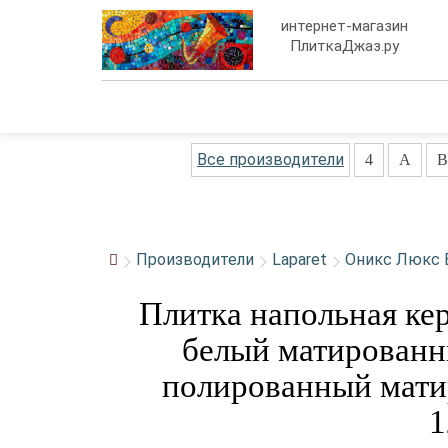
интернет-магазин
ПлиткаДжаз.ру
Все производители
4
A
B
Производители
Laparet
Оникс Люкс 
Плитка напольная ке
белый матированн
полированный мати
1