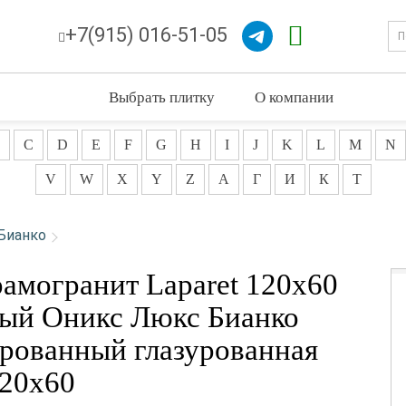
+7(915) 016-51-05
Выбрать плитку
О компании
C
D
E
F
G
H
I
J
K
L
M
N
V
W
X
Y
Z
А
Г
И
К
Т
Бианко
рамогранит Laparet 120x60
ый Оникс Люкс Бианко
рованный глазурованная
20x60