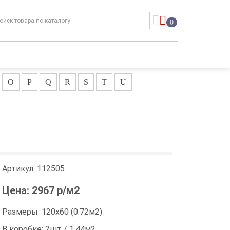
0
O
P
Q
R
S
T
U
Артикул:
112505
Цена:
2967
р/м2
Размеры: 120х60 (0.72м2)
В коробке: 2шт / 1.44м2