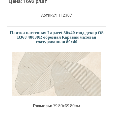
Цена:
1692
р/шт
Артикул: 112307
Плитка настенная Laparet 80x40 сэнд декор OS
B368 48039R обрезная Караван матовая
глазурованная 80x40
Размеры:
79.80x39.80см