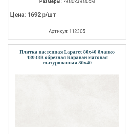
Размеры:
79.80x39.80см
Цена:
1692
р/шт
Артикул: 112305
Плитка настенная Laparet 80x40 бланко
48038R обрезная Караван матовая
глазурованная 80x40