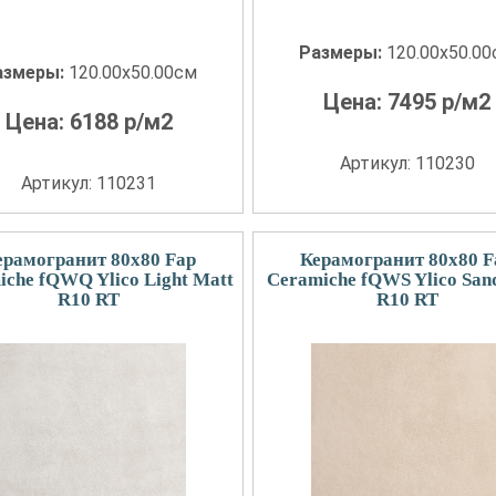
Размеры:
120.00x50.0
азмеры:
120.00x50.00см
Цена:
7495
р/м2
Цена:
6188
р/м2
Артикул: 110230
Артикул: 110231
ерамогранит 80x80 Fap
Керамогранит 80x80 F
iche fQWQ Ylico Light Matt
Ceramiche fQWS Ylico San
R10 RT
R10 RT