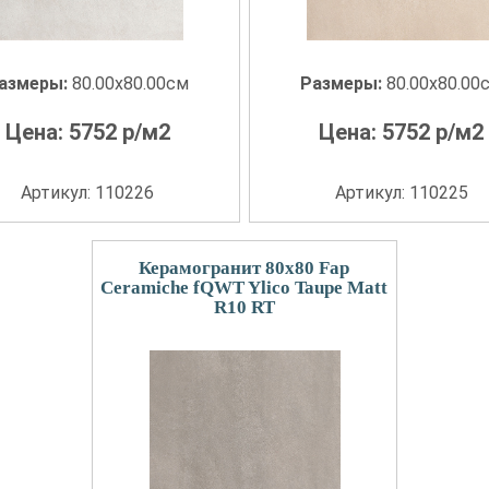
азмеры:
80.00x80.00см
Размеры:
80.00x80.00
Цена:
5752
р/м2
Цена:
5752
р/м2
Артикул: 110226
Артикул: 110225
Керамогранит 80x80 Fap
Ceramiche fQWT Ylico Taupe Matt
R10 RT