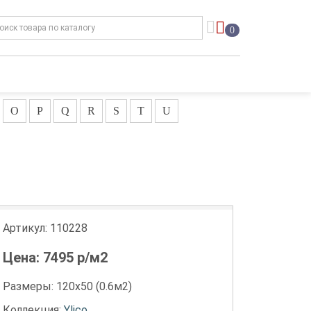
0
O
P
Q
R
S
T
U
Артикул:
110228
Цена:
7495
р/м2
Размеры: 120х50 (0.6м2)
Коллекция:
Ylico