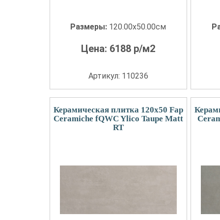
Размеры:
120.00x50.00см
Р
Цена:
6188
р/м2
Артикул: 110236
Керамическая плитка 120x50 Fap
Керам
Ceramiche fQWC Ylico Taupe Matt
Ceram
RT