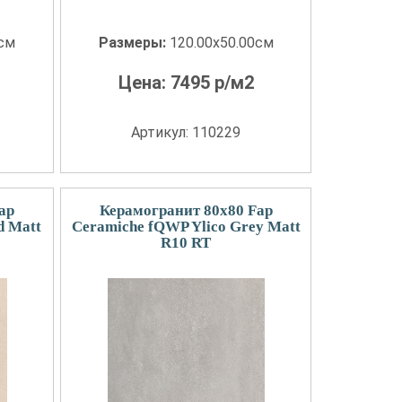
0см
Размеры:
120.00x50.00см
Цена:
7495
р/м2
Артикул: 110229
ap
Керамогранит 80x80 Fap
d Matt
Ceramiche fQWP Ylico Grey Matt
R10 RT