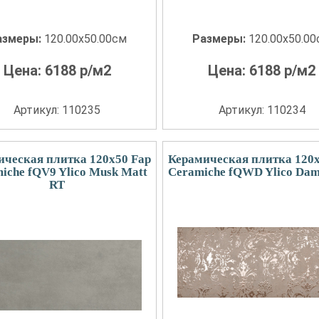
азмеры:
120.00x50.00см
Размеры:
120.00x50.0
Цена:
6188
р/м2
Цена:
6188
р/м2
Артикул: 110235
Артикул: 110234
ическая плитка 120x50 Fap
Керамическая плитка 120x
iche fQV9 Ylico Musk Matt
Ceramiche fQWD Ylico Dam
RT