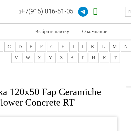
+7(915) 016-51-05
Выбрать плитку
О компании
C
D
E
F
G
H
I
J
K
L
M
N
V
W
X
Y
Z
А
Г
И
К
Т
ка 120x50 Fap Ceramiche
lower Concrete RT