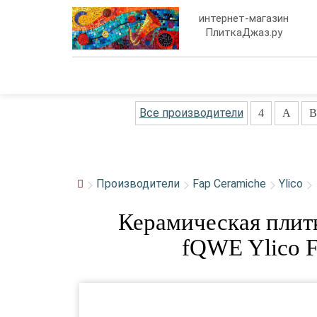
интернет-магазин
ПлиткаДжаз.ру
Все производители
4
A
B
Производители
Fap Ceramiche
Ylico
Керамическая плит
fQWE Ylico F