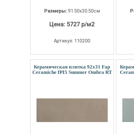
Размеры:
91.50x30.50см
Р
Цена:
5727
р/м2
Артикул: 110200
Керамическая плитка 92x31 Fap
Керам
Ceramiche fPI5 Summer Ombra RT
Ceram