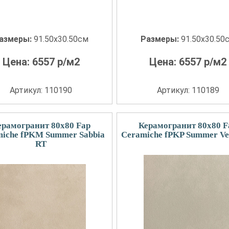
азмеры:
91.50x30.50см
Размеры:
91.50x30.50
Цена:
6557
р/м2
Цена:
6557
р/м2
Артикул: 110190
Артикул: 110189
ерамогранит 80x80 Fap
Керамогранит 80x80 F
iche fPKM Summer Sabbia
Ceramiche fPKP Summer Ve
RT