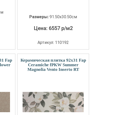
см
Размеры:
91.50x30.50см
Цена:
6557
р/м2
Артикул: 110192
31 Fap
Керамическая плитка 92x31 Fap
lower
Ceramiche fPKW Summer
Magnolia Vento Inserto RT