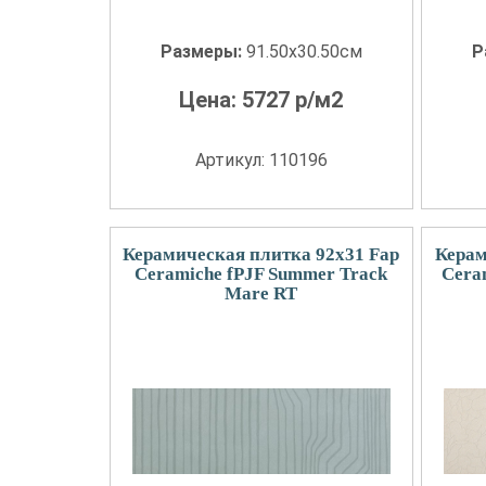
Размеры:
91.50x30.50см
Р
Цена:
5727
р/м2
Артикул: 110196
Керамическая плитка 92x31 Fap
Керам
Ceramiche fPJF Summer Track
Cera
Mare RT