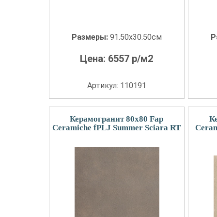
Размеры:
91.50x30.50см
Р
Цена:
6557
р/м2
Артикул: 110191
Керамогранит 80x80 Fap
К
Ceramiche fPLJ Summer Sciara RT
Ceram