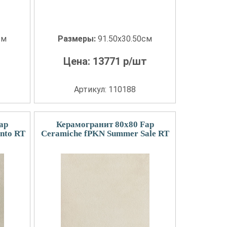
см
Размеры:
91.50x30.50см
Цена:
13771
р/шт
Артикул: 110188
ap
Керамогранит 80x80 Fap
nto RT
Ceramiche fPKN Summer Sale RT