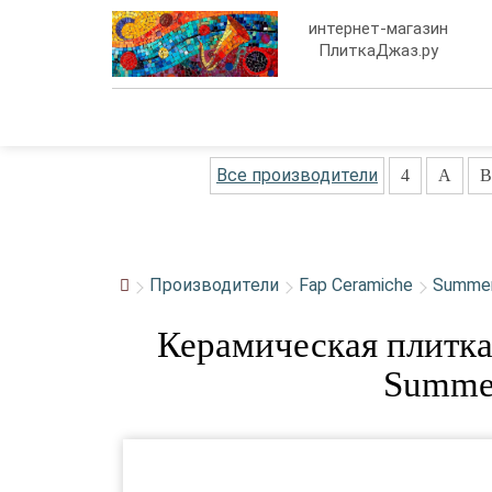
интернет-магазин
ПлиткаДжаз.ру
Все производители
4
A
B
Производители
Fap Ceramiche
Summe
Керамическая плитка
Summer