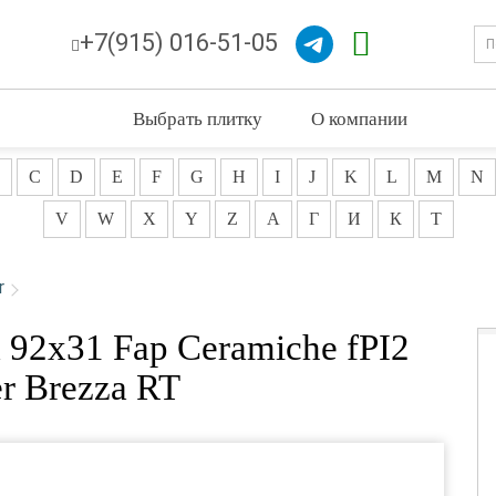
+7(915) 016-51-05
Выбрать плитку
О компании
C
D
E
F
G
H
I
J
K
L
M
N
V
W
X
Y
Z
А
Г
И
К
Т
r
 92x31 Fap Ceramiche fPI2
 Brezza RT