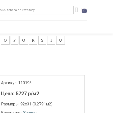
0
O
P
Q
R
S
T
U
Артикул:
110193
Цена:
5727
р/м2
Размеры: 92х31 (0.2791м2)
Коллекция:
Summer