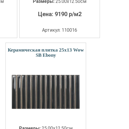
см
Размеры:
25.00x12.50см
Цена:
9190
р/м2
Артикул: 110016
Керамическая плитка 25x13 Wow
SB Ebony
Размеры:
25.00x12.50см