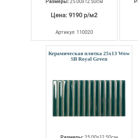
Размеры:
25.00x12.50см
Р
Цена:
9190
р/м2
Артикул: 110020
Керамическая плитка 25x13 Wow
SB Royal Green
Размеры:
25.00x12.50см