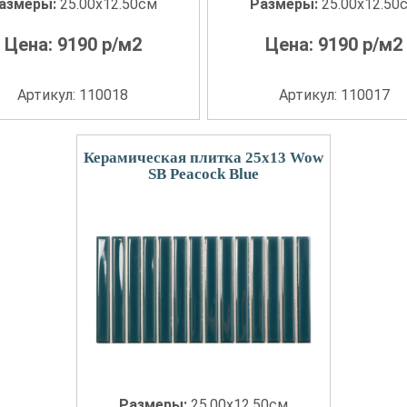
азмеры:
25.00x12.50см
Размеры:
25.00x12.50
Цена:
9190
р/м2
Цена:
9190
р/м2
Артикул: 110018
Артикул: 110017
Керамическая плитка 25x13 Wow
SB Peacock Blue
Размеры:
25.00x12.50см