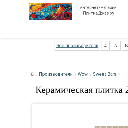
интернет-магазин
ПлиткаДжаз.ру
Все производители
4
A
B
Производители
Wow
Sweet Bars
Керамическая плитка 