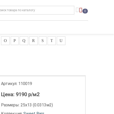
0
O
P
Q
R
S
T
U
Артикул:
110019
Цена:
9190
р/м2
Размеры: 25х13 (0.0313м2)
Коллекция:
Sweet Bars