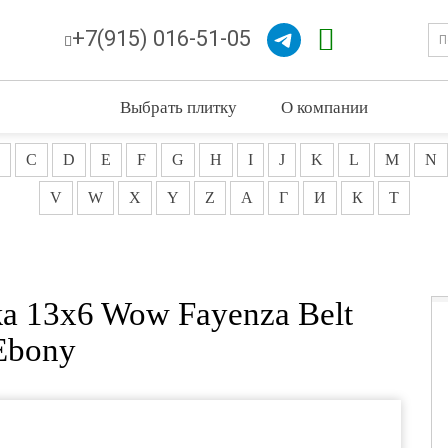
+7(915) 016-51-05
Выбрать плитку
О компании
C
D
E
F
G
H
I
J
K
L
M
N
V
W
X
Y
Z
А
Г
И
К
Т
а 13x6 Wow Fayenza Belt
Ebony