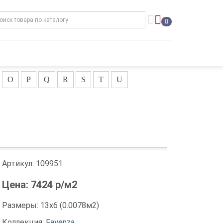
0
O
P
Q
R
S
T
U
Артикул:
109951
Цена:
7424
р/м2
Размеры: 13х6 (0.0078м2)
Коллекция:
Fayenza