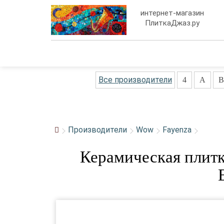
интернет-магазин
ПлиткаДжаз.ру
Все производители
4
A
B
Производители
Wow
Fayenza
Керамическая плитк