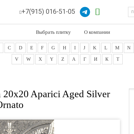
+7(915) 016-51-05
Выбрать плитку
О компании
C
D
E
F
G
H
I
J
K
L
M
N
V
W
X
Y
Z
А
Г
И
К
Т
20x20 Aparici Aged Silver
Ornato