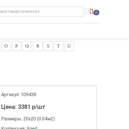
0
O
P
Q
R
S
T
U
Артикул:
109438
Цена:
3381
р/шт
Размеры: 20х20 (0.04м2)
Коллекция:
Aged