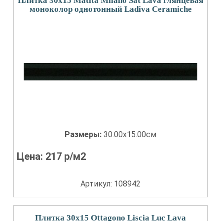
Плитка 30x15 Matita Milano Sat Lava глянцевая
моноколор однотонный Ladiva Сeramiche
Размеры:
30.00x15.00см
Цена:
217
р/м2
Артикул: 108942
Плитка 30x15 Ottagono Liscia Luc Lava