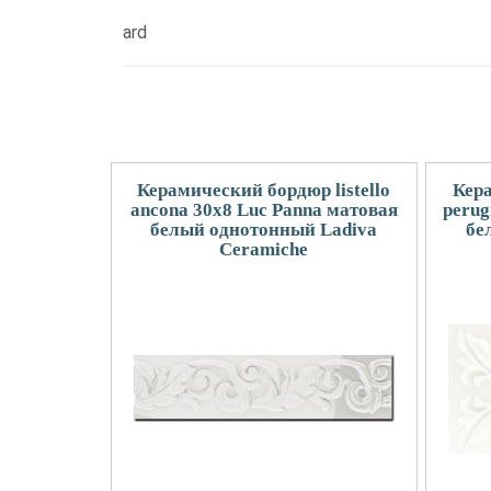
ard
Керамический бордюр listello
Кера
ancona 30x8 Luc Panna матовая
perug
белый однотонный Ladiva
бе
Сeramiche