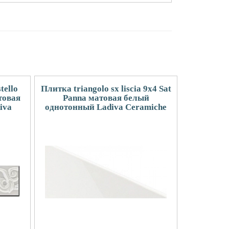
tello
Плитка triangolo sx liscia 9x4 Sat
товая
Panna матовая белый
iva
однотонный Ladiva Сeramiche