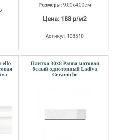
Размеры:
9.00x4.00см
см
Цена:
188
р/м2
Артикул: 108510
rello
Плитка 30x8 Panna матовая
товая
белый однотонный Ladiva
iva
Сeramiche