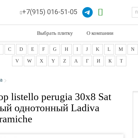
+7(915) 016-51-05
Выбрать плитку
О компании
C
D
E
F
G
H
I
J
K
L
M
N
V
W
X
Y
Z
А
Г
И
К
Т
a
listello perugia 30x8 Sat
лый однотонный Ladiva
ramiche