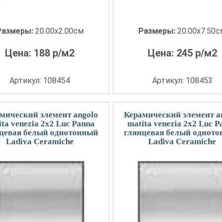
Размеры:
20.00x2.00см
Размеры:
20.00x7.50
Цена:
188
р/м2
Цена:
245
р/м2
Артикул: 108454
Артикул: 108453
мический элемент angolo
Керамический элемент a
ita venezia 2x2 Luc Panna
matita venezia 2x2 Luc P
цевая белый однотонный
глянцевая белый однот
Ladiva Сeramiche
Ladiva Сeramiche