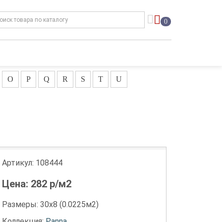
0
O
P
Q
R
S
T
U
Артикул:
108444
Цена:
282
р/м2
Размеры: 30х8 (0.0225м2)
Коллекция:
Panna