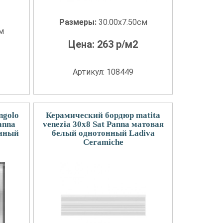
Размеры:
30.00x7.50см
см
Цена:
263
р/м2
Артикул: 108449
ngolo
Керамический бордюр matita
anna
venezia 30x8 Sat Panna матовая
онный
белый однотонный Ladiva
Сeramiche