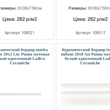
Размеры:
30.00x7.50см
Размеры:
30.00x7.50
Цена:
282
р/м2
Цена:
282
р/м2
Артикул: 108521
Артикул: 108517
амический бордюр matita
Керамический бордюр to
no 20x2 Luc Panna матовая
milano 20x8 Sat Panna ма
лый однотонный Ladiva
белый однотонный Lad
Сeramiche
Сeramiche