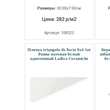
Размеры:
30.00x7.50см
Цена:
282
р/м2
Артикул: 108523
Плитка triangolo dx liscia 9x4 Sat
Кер
Panna матовая белый
mila
однотонный Ladiva Сeramiche
бе