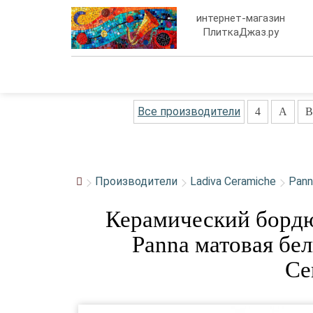
интернет-магазин
ПлиткаДжаз.ру
Все производители
4
A
B
Производители
Ladiva Сeramiche
Pann
Керамический бордюр 
Panna матовая бе
Сe