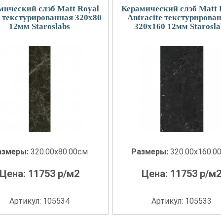
мический слэб Matt Royal
Керамический слэб Matt 
 текстурированная 320x80
Antracite текстурирова
12мм Staroslabs
320x160 12мм Starosla
азмеры:
320.00x80.00см
Размеры:
320.00x160.0
Цена:
11753
р/м2
Цена:
11753
р/м
Артикул: 105534
Артикул: 105533