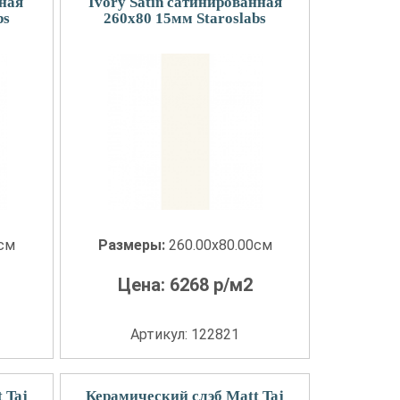
нная
Ivory Satin сатинированная
bs
260x80 15мм Staroslabs
0см
Размеры:
260.00x80.00см
Цена:
6268
р/м2
Артикул: 122821
 Taj
Керамический слэб Matt Taj