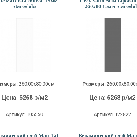
te матовая 260x80 15мм
Grey Satin сатинирова
Staroslabs
260x80 15мм Starosla
азмеры:
260.00x80.00см
Размеры:
260.00x80.0
Цена:
6268
р/м2
Цена:
6268
р/м2
Артикул: 105550
Артикул: 122822
амический слэб Matt Taj
Керамический слэб Matt