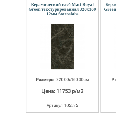
Керамический слэб Matt Royal
Кера
Green текстурированная 320x160
Green
12мм Staroslabs
Размеры:
320.00x160.00см
Р
Цена:
11753
р/м2
Артикул: 105535