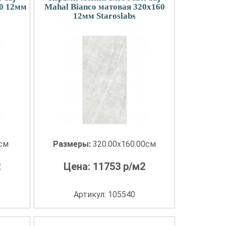
80 12мм
Mahal Bianco матовая 320x160
12мм Staroslabs
0см
Размеры:
320.00x160.00см
2
Цена:
11753
р/м2
Артикул: 105540