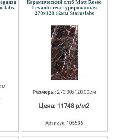
leganza
Керамический слэб Matt Rosso
oslabs
Levanto текстурированная
270x120 12мм Staroslabs
0см
Размеры:
270.00x120.00см
2
Цена:
11748
р/м2
Артикул: 105536