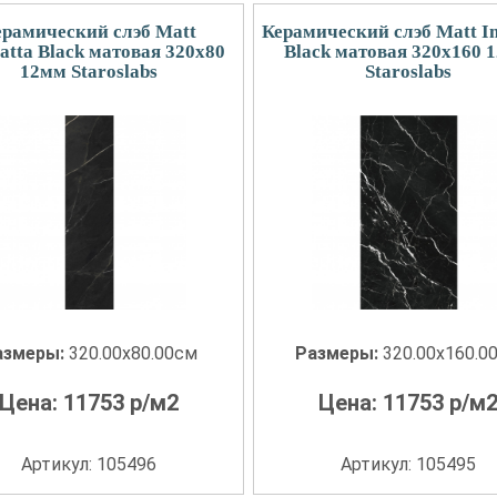
ерамический слэб Matt
Керамический слэб Matt I
atta Black матовая 320x80
Black матовая 320x160 
12мм Staroslabs
Staroslabs
азмеры:
320.00x80.00см
Размеры:
320.00x160.0
Цена:
11753
р/м2
Цена:
11753
р/м
Артикул: 105496
Артикул: 105495