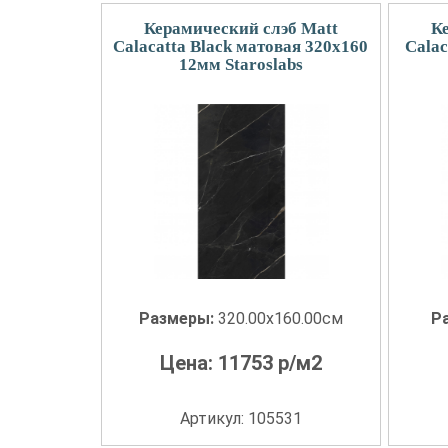
Керамический слэб Matt
К
Calacatta Black матовая 320x160
Calac
12мм Staroslabs
Размеры:
320.00x160.00см
Р
Цена:
11753
р/м2
Артикул: 105531