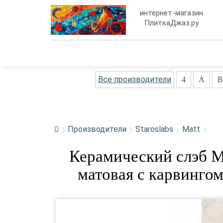
интернет-магазин
ПлиткаДжаз.ру
Все производители
4
A
B
Производители
Staroslabs
Matt
Керамический слэб Ma
матовая с карвингом