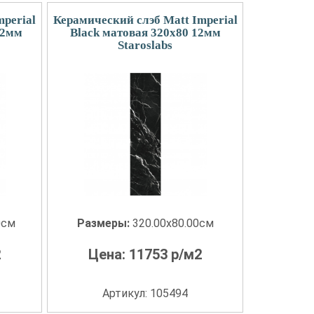
mperial
Керамический слэб Matt Imperial
12мм
Black матовая 320x80 12мм
Staroslabs
0см
Размеры:
320.00x80.00см
2
Цена:
11753
р/м2
Артикул: 105494