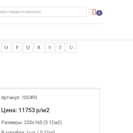
0
O
P
Q
R
S
T
U
Артикул:
105493
Цена:
11753
р/м2
Размеры: 320х160 (5.12м2)
В коробке: 1шт / 5.12м2