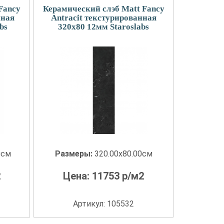
Fancy
Керамический слэб Matt Fancy
нная
Antracit текстурированная
bs
320x80 12мм Staroslabs
0см
Размеры:
320.00x80.00см
2
Цена:
11753
р/м2
Артикул: 105532