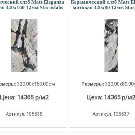
ческий слэб Matt Eleganza
Керамический слэб Matt E
ая 320x160 12мм Staroslabs
матовая 320x80 12мм Star
змеры:
320.00x160.00см
Размеры:
320.00x80.0
Цена:
14365
р/м2
Цена:
14365
р/м
Артикул: 105538
Артикул: 105537