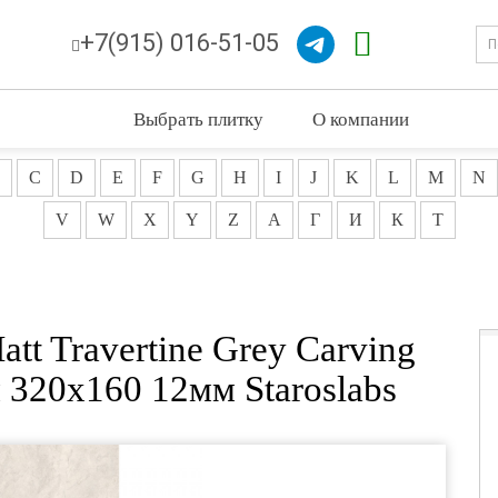
+7(915) 016-51-05
Выбрать плитку
О компании
C
D
E
F
G
H
I
J
K
L
M
N
V
W
X
Y
Z
А
Г
И
К
Т
tt Travertine Grey Carving
 320x160 12мм Staroslabs