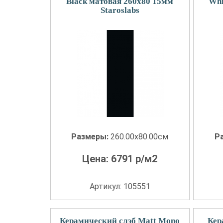
Black матовая 260x80 15мм
Whi
Staroslabs
Размеры:
260.00x80.00см
Р
Цена:
6791
р/м2
Артикул: 105551
Керамический слэб Matt Mono
Кер