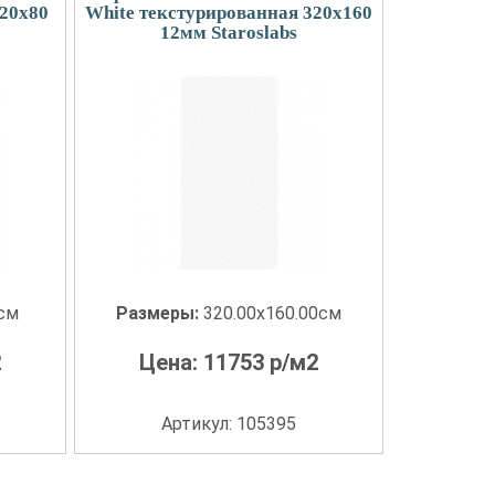
320x80
White текстурированная 320x160
12мм Staroslabs
0см
Размеры:
320.00x160.00см
2
Цена:
11753
р/м2
Артикул: 105395