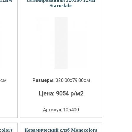
 12мм
сатинированная 320x80 12мм
Staroslabs
0см
Размеры:
320.00x79.80см
Цена:
9054
р/м2
Артикул: 105400
olors
Керамический слэб Monocolors