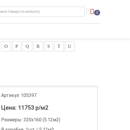
0
O
P
Q
R
S
T
U
Артикул:
105397
Цена:
11753
р/м2
Размеры: 320х160 (5.12м2)
В коробке: 1шт / 5.12м2