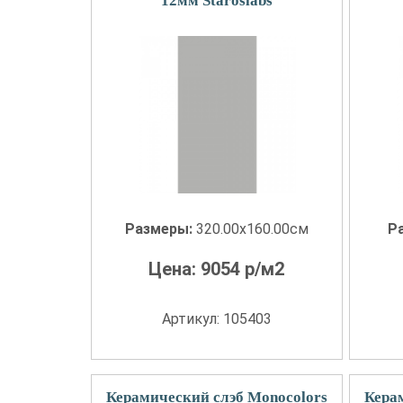
12мм Staroslabs
Размеры:
320.00x160.00см
Р
Цена:
9054
р/м2
Артикул: 105403
Керамический слэб Monocolors
Кера