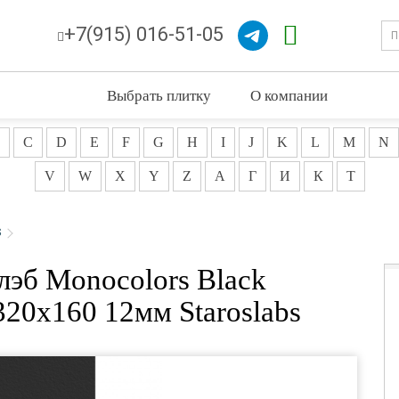
+7(915) 016-51-05
Выбрать плитку
О компании
C
D
E
F
G
H
I
J
K
L
M
N
V
W
X
Y
Z
А
Г
И
К
Т
s
лэб Monocolors Black
320x160 12мм Staroslabs