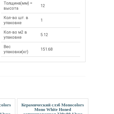
Толщина(мм) =
12
высота
Кол-во шт. в
1
упаковке
Кол-во м2 в
5.12
упаковке
Вес
151.68
упаковки(кг)
olors
Керамический слэб Monocolors
Mono White Honed