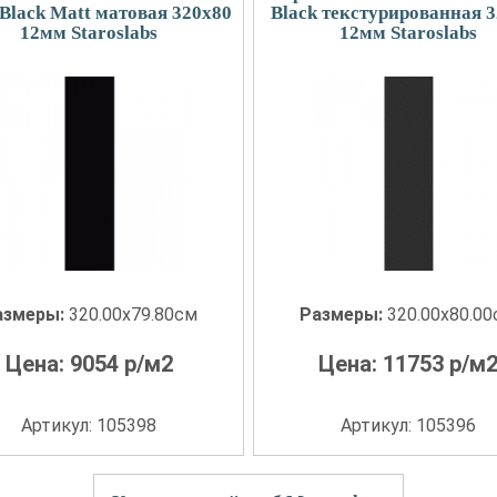
Black Matt матовая 320x80
Black текстурированная 
12мм Staroslabs
12мм Staroslabs
азмеры:
320.00x79.80см
Размеры:
320.00x80.0
Цена:
9054
р/м2
Цена:
11753
р/м
Артикул: 105398
Артикул: 105396