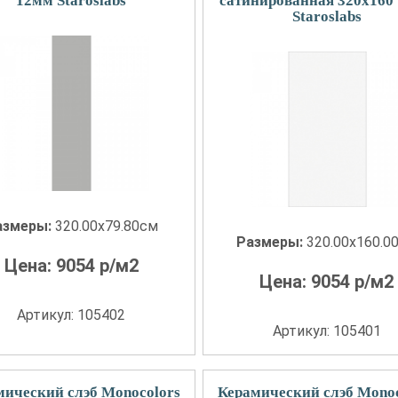
12мм Staroslabs
сатинированная 320x160
Staroslabs
азмеры:
320.00x79.80см
Размеры:
320.00x160.0
Цена:
9054
р/м2
Цена:
9054
р/м2
Артикул: 105402
Артикул: 105401
мический слэб Monocolors
Керамический слэб Monoc