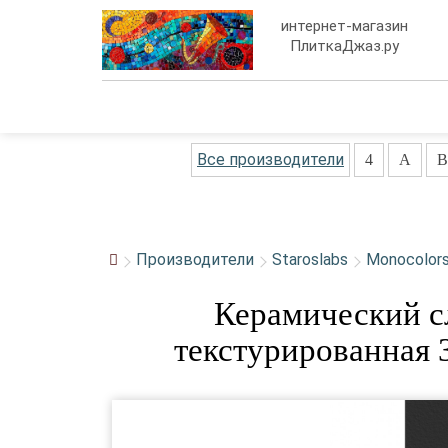
интернет-магазин
ПлиткаДжаз.ру
Все производители
4
A
B
Производители
Staroslabs
Monocolor
Керамический с
текстурированная 